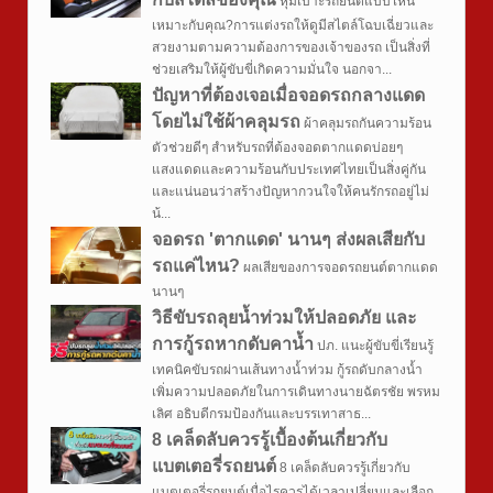
หุ้มเบาะรถยนต์แบบไหน
เหมาะกับคุณ?การแต่งรถให้ดูมีสไตล์โฉบเฉี่ยวและ
สวยงามตามความต้องการของเจ้าของรถ เป็นสิ่งที่
ช่วยเสริมให้ผู้ขับขี่เกิดความมั่นใจ นอกจา...
ปัญหาที่ต้องเจอเมื่อจอดรถกลางแดด
โดยไม่ใช้ผ้าคลุมรถ
ผ้าคลุมรถกันความร้อน
ตัวช่วยดีๆ สำหรับรถที่ต้องจอดตากแดดบ่อยๆ
แสงแดดและความร้อนกับประเทศไทยเป็นสิ่งคู่กัน
และแน่นอนว่าสร้างปัญหากวนใจให้คนรักรถอยู่ไม่
น้...
จอดรถ 'ตากแดด' นานๆ ส่งผลเสียกับ
รถแค่ไหน?
ผลเสียของการจอดรถยนต์ตากแดด
นานๆ
วิธีขับรถลุยน้ำท่วมให้ปลอดภัย และ
การกู้รถหากดับคาน้ำ
ปภ.​ ​แนะผู้ขับขี่เรียนรู้
เทคนิคขับรถผ่านเส้นทางน้ำท่วม ​กู้รถดับกลางน้ำ​
เพิ่มความปลอดภัยในการเดินทางนายฉัตรชัย พรหม
เลิศ อธิบดีกรมป้องกันและบรรเทาสาธ...
8 เคล็ดลับควรรู้เบื้องต้นเกี่ยวกับ
แบตเตอรี่รถยนต์
8 เคล็ดลับควรรู้เกี่ยวกับ
แบตเตอรี่รถยนต์เมื่อไรควรได้เวลาเปลี่ยนและเลือก