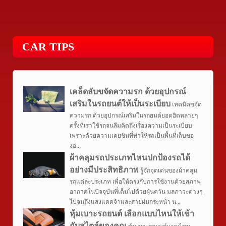
CAR TIPS
เคล็ดลับขจัดความรก ด้วยอุปกรณ์
เสริมในรถยนต์ให้เป็นระเบียบ
เทคนิคขจัด
ความรก ด้วยอุปกรณ์เสริมในรถยนต์ยอดฮิตหลายๆ
ครั้งที่เราใช้รถจนลืมคิดถึงเรื่องความเป็นระเบียบ
เพราะด้วยความเคยชินที่ทำให้รถเป็นพื้นที่เก็บขอ
งอ...
ผ้าคลุมรถประเภทไหนปกป้องรถได้
อย่างมีประสิทธิภาพ
รู้จักจุดเด่นของผ้าคลุม
รถแต่ละประเภท เพื่อให้ตรงกับการใช้งานด้วยสภาพ
อากาศในปัจจุบันที่เต็มไปด้วยฝุ่นควัน มลภาวะต่างๆ
ไปจนถึงแสงแดดจ้าและสายฝนกระหน่ำ น...
หุ้มเบาะรถยนต์ เลือกแบบไหนให้เข้า
กับสไตล์ของคุณ