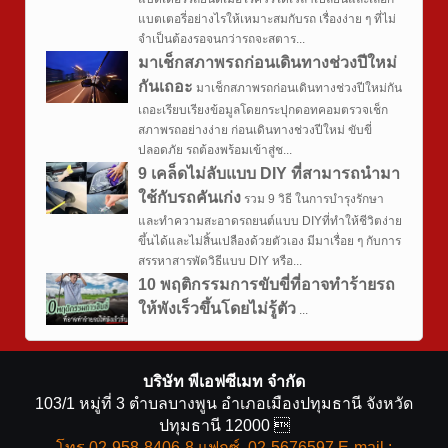
แบตเตอรี่อย่างไรให้เหมาะสมกับรถ เรื่องง่าย ๆ ที่ไม่
จำเป็นต้องรอจนกว่ารถจะสตาร...
มาเช็กสภาพรถก่อนเดินทางช่วงปีใหม่
กันเถอะ
มาเช็กสภาพรถก่อนเดินทางช่วงปีใหม่กัน
เถอะเรียบเรียงข้อมูลโดยกระปุกดอทคอมตรวจเช็ก
สภาพรถอย่างง่าย ก่อนเดินทางช่วงปีใหม่ ขับขี่
ปลอดภัย รถต้องพร้อมเข้าสู่ช...
9 เคล็ดไม่ลับแบบ DIY ที่สามารถนำมา
ใช้กับรถคันเก่ง
รวม 9 วิธี ในการบำรุงรักษา
และทำความสะอาดรถยนต์แบบ DIYที่ทำให้ชีวิตง่าย
ขึ้นได้และไม่สิ้นเปลืองด้วยตัวเอง มีมาเรื่อย ๆ กับการ
สรรหาสารพัดวิธีแบบ DIY หรือ...
10 พฤติกรรมการขับขี่ที่อาจทำร้ายรถ
ให้พังเร็วขึ้นโดยไม่รู้ตัว
...
บริษัท พีเอฟซีเมท จำกัด
103/1 หมู่ที่ 3 ตำบลบางพูน อำเภอเมืองปทุมธานี จังหวัด
ปทุมธานี 12000 
โทร.02-958-8406-8 แฟกซ์. 02-5676597 E-mail :