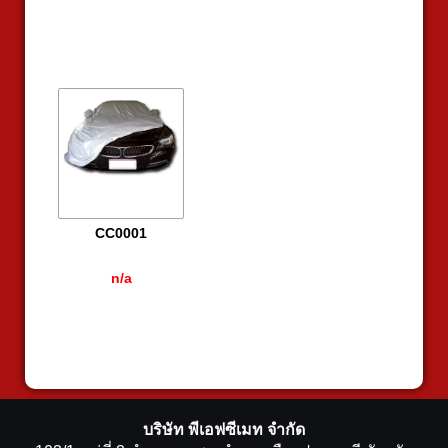
CC0001
n/a
บริษัท พีเอฟซีเมท จำกัด