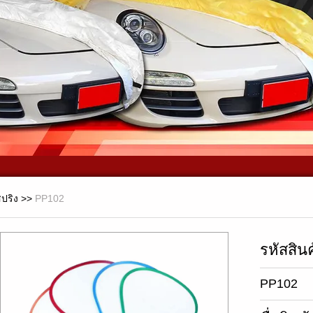
สปริง
>>
PP102
รหัสสินค
PP102