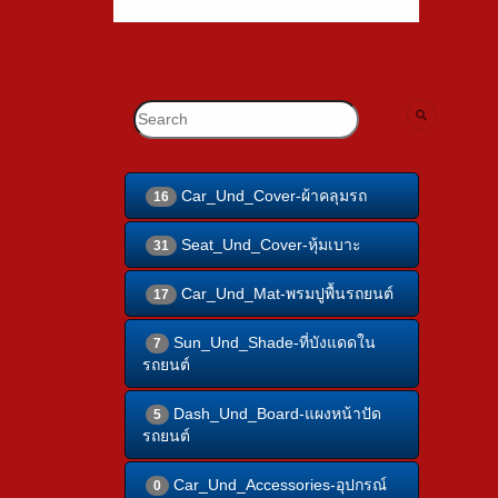
Car_Und_Cover-ผ้าคลุมรถ
16
Seat_Und_Cover-หุ้มเบาะ
31
Car_Und_Mat-พรมปูพื้นรถยนต์
17
Sun_Und_Shade-ที่บังแดดใน
7
รถยนต์
Dash_Und_Board-แผงหน้าปัด
5
รถยนต์
Car_Und_Accessories-อุปกรณ์
0