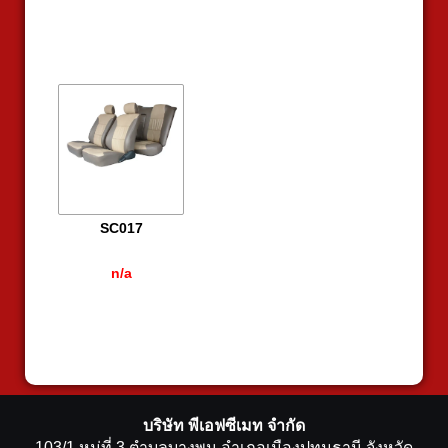
SC017
n/a
บริษัท พีเอฟซีเมท จำกัด
103/1 หมู่ที่ 3 ตำบลบางพูน อำเภอเมืองปทุมธานี จังหวัด